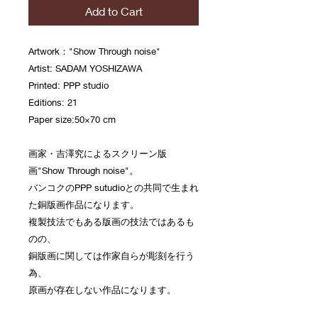
Add to Cart
Artwork："Show Through noise"
Artist: SADAM YOSHIZAWA
Printed: PPP studio
Editions: 21
Paper size:50×70 cm
画家・吉澤究によるスクリーン版
画"Show Through noise"。
バンコクのPPP sutudioとの共同で生まれ
た銅版画作品になります。
複製技法でもある版画の技法ではあるも
のの、
銅版画に関しては作家自らが彫刻を行う
為、
原画が存在しない作品になります。