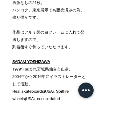
再版なしの21枚。
バンコク、東京展示でも販売済みの為、
残り僅かです。
作品はアルミ製の白フレームに入れて発
送しますので、
到着後すぐ飾っていただけます。
SADAM YOSHIZAWA
1979年生まれ宮城県仙台市出身。
2004年から2016年にイラストレーターと
して活動。
Real skateboards(USA), Spitfire
wheels(USA), consolidated
skateboards(USA), Preduce
skateboards(THAI), Evisen
skateboards(JPN), Tightbooth
production(JPN)などのブランドにアート
ワークを提供。