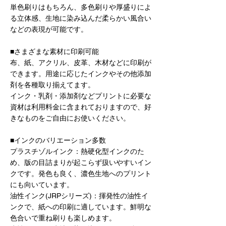
単色刷りはもちろん、多色刷りや厚盛りによ
る立体感、生地に染み込んだ柔らかい風合い
などの表現が可能です。
■さまざまな素材に印刷可能
布、紙、アクリル、皮革、木材などに印刷が
できます。用途に応じたインクやその他添加
剤を各種取り揃えてます。
インク・乳剤・添加剤などプリントに必要な
資材は利用料金に含まれておりますので、好
きなものをご自由にお使いください。
■インクのバリエーション多数
プラスチゾルインク：熱硬化型インクのた
め、版の目詰まりが起こらず扱いやすいイン
クです。発色も良く、濃色生地へのプリント
にも向いています。
油性インク(JRPシリーズ)：揮発性の油性イ
ンクで、紙への印刷に適しています。鮮明な
色合いで重ね刷りも楽しめます。