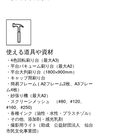
使える道具や資材
・4色回転刷り台（最大A3)
・平台バキューム刷り台（最大A2）
・平台大判刷り台（1800×900mm）
・キャップ用刷り台
・簡易フレーム ( A2フレーム2枚、A3フレー
ム4枚）
​・紗張り機（最大A2）
・スクリーンメッシュ （#80、#120、
#160、#250)
・各種インク（油性・水性・プラスチゾル）
・その他、添加剤・感光乳剤
​・撮影用ライト（助成 公益財団法人 仙台
市民文化事業団）