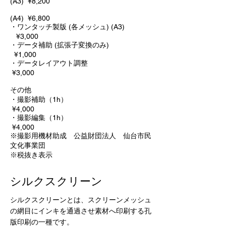
(A3
)
¥8,2
00
(A4)
¥6,8
00
・ワンタッチ製版 (各メッシュ)
(A3
)
¥3,0
00
・データ補助 (拡張子変換のみ)
¥1,0
00
・データレイアウト調整
¥3,000
​その他
・撮影補助（1h）
¥4,000
・撮影編集（1h）
¥4,000
​※撮影用機材助成 公益財団法人 仙台市民
文化事業団
​※税抜き表示
​シルクスクリーン
シルクスクリーンとは、スクリーンメッシュ
の網目にインキを通過させ素材へ印刷する孔
版印刷の一種です。