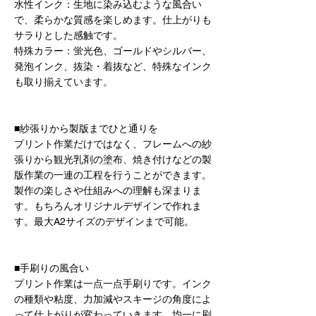
水性インク：生地に染み込むような風合い
で、柔らかな質感を楽しめます。仕上がりも
サラりとした感触です。
特殊カラー：蛍光色、ゴールドやシルバー、
発泡インク、抜染・着抜など、特殊なインク
も取り揃えています。
■紗張りから製版までひと通りを
プリント作業だけではなく、フレームへの紗
張りから観光乳剤の塗布、焼き付けなどの製
版作業の一連の工程を行うことができます。
製作の楽しさや仕組みへの理解も深まりま
す。もちろんオリジナルデザインで作れま
す。最大A2サイズのデザインまで可能。
■手刷りの風合い
プリント作業は一点一点手刷りです。インク
の種類や粘度、力加減やスキージの角度によ
って仕上がりが変わっていきます。均一に刷