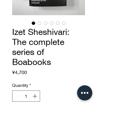
Izet Sheshivari:
The complete
series of
Boabooks
Price
¥4,700
Quantity
*
Add to Cart