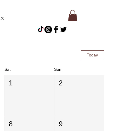
ース
Today
Sat
Sun
1
2
8
9