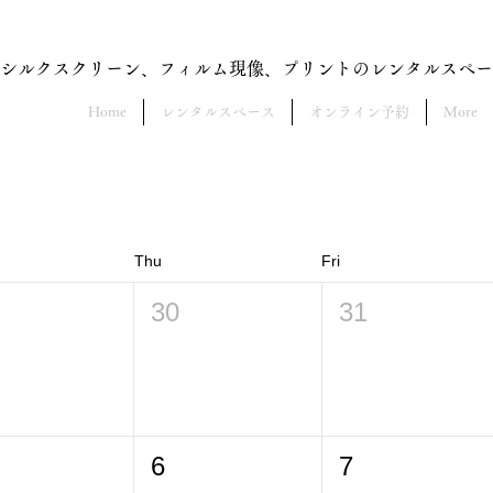
​シルクスクリーン、フィルム現像、プリントのレンタルスペ
Home
レンタルスペース
オンライン予約
More
Thu
Fri
30
31
6
7